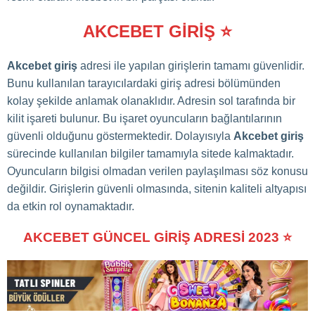
AKCEBET GIRIŞ ⭐️
Akcebet giriş
adresi ile yapılan girişlerin tamamı güvenlidir.
Bunu kullanılan tarayıcılardaki giriş adresi bölümünden
kolay şekilde anlamak olanaklıdır. Adresin sol tarafında bir
kilit işareti bulunur. Bu işaret oyuncuların bağlantılarının
güvenli olduğunu göstermektedir. Dolayısıyla
Akcebet giriş
sürecinde kullanılan bilgiler tamamıyla sitede kalmaktadır.
Oyuncuların bilgisi olmadan verilen paylaşılması söz konusu
değildir. Girişlerin güvenli olmasında, sitenin kaliteli altyapısı
da etkin rol oynamaktadır.
AKCEBET GÜNCEL GIRIŞ ADRESI 2023 ⭐️