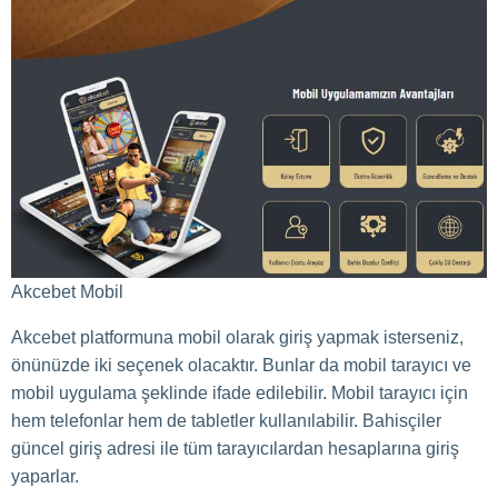
Akcebet Mobil
Akcebet platformuna mobil olarak giriş yapmak isterseniz,
önünüzde iki seçenek olacaktır. Bunlar da mobil tarayıcı ve
mobil uygulama şeklinde ifade edilebilir. Mobil tarayıcı için
hem telefonlar hem de tabletler kullanılabilir. Bahisçiler
güncel giriş adresi ile tüm tarayıcılardan hesaplarına giriş
yaparlar.