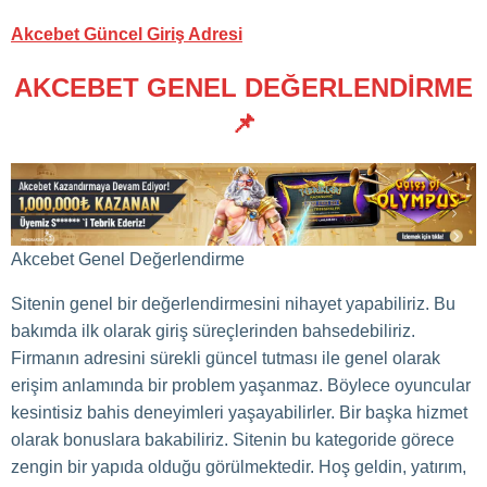
Akcebet Güncel Giriş Adresi
AKCEBET GENEL DEĞERLENDIRME
📌
Akcebet Genel Değerlendirme
Sitenin genel bir değerlendirmesini nihayet yapabiliriz. Bu
bakımda ilk olarak giriş süreçlerinden bahsedebiliriz.
Firmanın adresini sürekli güncel tutması ile genel olarak
erişim anlamında bir problem yaşanmaz. Böylece oyuncular
kesintisiz bahis deneyimleri yaşayabilirler. Bir başka hizmet
olarak bonuslara bakabiliriz. Sitenin bu kategoride görece
zengin bir yapıda olduğu görülmektedir. Hoş geldin, yatırım,