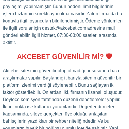
paylaşımı yapılmamıştır. Bunun nedeni limit bilgilerinin,
işlem hızlarının sürekli aynı olmamasıdır. Zaten firma da bu
konuyla ilgili oyuncuları bilgilendirmiştir. Ödeme yöntemleri
ile ilgili sorular için destek@akcebet.com adresine mail
gönderilebilir. İlgili hizmet, 07:30-03:00 saatleri arasında
aktiftir.
AKCEBET GÜVENILIR MI? 🛡
Akcebet sitesinin güvenilir olup olmadığı hususunda bazı
araştırmalar yapılır. Başlangıç itibarıyla sitenin güvenilir bir
platform izlenimi verdiği söylenebilir. Bunu sağlayan iki
faktör gösterilebilir. Onlardan ilki, firmanın lisanslı oluşudur.
Böylece komisyon tarafından düzenli denetlemeler yapılır.
İkinci nokta ise kullanıcı yorumlarıdır. Değerlendirmeler
kapsamında, siteye gerçekten üye olduğu anlaşılan
bahisçilerin yazdıkları bir rehber niteliğindedir. Ve bu
yorumların büyük bir bölümü olumlu içeriğe sahiptir. Yani