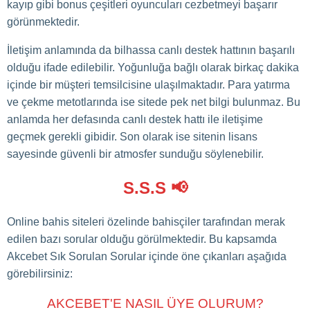
kayıp gibi bonus çeşitleri oyuncuları cezbetmeyi başarır
görünmektedir.
İletişim anlamında da bilhassa canlı destek hattının başarılı
olduğu ifade edilebilir. Yoğunluğa bağlı olarak birkaç dakika
içinde bir müşteri temsilcisine ulaşılmaktadır. Para yatırma
ve çekme metotlarında ise sitede pek net bilgi bulunmaz. Bu
anlamda her defasında canlı destek hattı ile iletişime
geçmek gerekli gibidir. Son olarak ise sitenin lisans
sayesinde güvenli bir atmosfer sunduğu söylenebilir.
S.S.S 📢
Online bahis siteleri özelinde bahisçiler tarafından merak
edilen bazı sorular olduğu görülmektedir. Bu kapsamda
Akcebet Sık Sorulan Sorular içinde öne çıkanları aşağıda
görebilirsiniz:
AKCEBET'E NASIL ÜYE OLURUM?