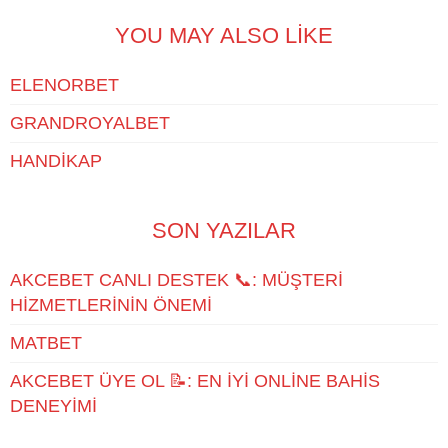
YOU MAY ALSO LIKE
ELENORBET
GRANDROYALBET
HANDIKAP
SON YAZILAR
AKCEBET CANLI DESTEK 📞: MÜŞTERI
HIZMETLERININ ÖNEMI
MATBET
AKCEBET ÜYE OL 📝: EN İYI ONLINE BAHIS
DENEYIMI