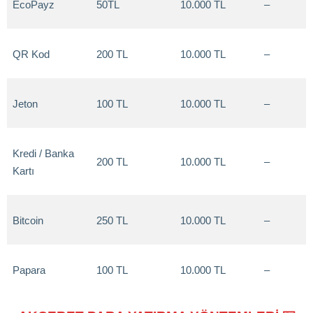
EcoPayz
50TL
10.000 TL
–
QR Kod
200 TL
10.000 TL
–
Jeton
100 TL
10.000 TL
–
Kredi / Banka
200 TL
10.000 TL
–
Kartı
Bitcoin
250 TL
10.000 TL
–
Papara
100 TL
10.000 TL
–