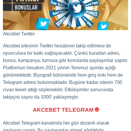
Akcebet Twitter
Akcebet sitesinin Twitter hesabının takip edilmesi de
oyunculara bir katkı sağlayacaktır. Çünkü buradan adres,
bonus, kampanya, turnuva gibi konularda paylaşımlar yapılır.
Platformun hesabını 2021 yılının Temmuz ayında açtığı
görülmektedir. Biyografi bölümünde hem giriş linki hem de
Telegram adresi bulunmaktadır. Bugüne kadar sitenin 700
civarı tweet attığı söylenebilir. Etkileşimler sonucunda
takipçisi sayısı da 1000’ yaklaşmıştır.
AKCEBET TELEGRAM 🌐
Akcebet Telegram kanalında her gün düzenli olarak
paylaşım yapılır. Bu paylaşımlar görsel ağırlıklıdır.