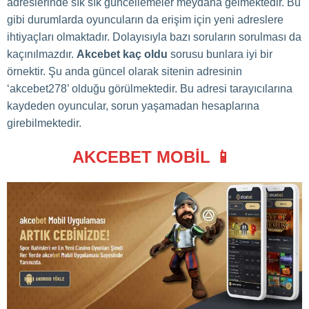
adreslerinde sık sık güncellemeler meydana gelmektedir. Bu
gibi durumlarda oyuncuların da erişim için yeni adreslere
ihtiyaçları olmaktadır. Dolayısıyla bazı soruların sorulması da
kaçınılmazdır.
Akcebet kaç oldu
sorusu bunlara iyi bir
örnektir. Şu anda güncel olarak sitenin adresinin
‘akcebet278’ olduğu görülmektedir. Bu adresi tarayıcılarına
kaydeden oyuncular, sorun yaşamadan hesaplarına
girebilmektedir.
AKCEBET MOBIL 📱