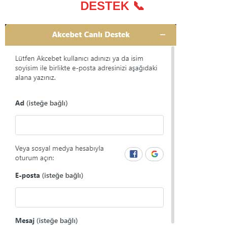
DESTEK 📞