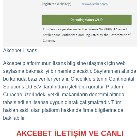
Akcebet Lisans
Akcebet platformunun lisans bilgisine ulaşmak için web
sayfasına bakmak iyi bir hamle olacaktır. Sayfanın en altında
bu konuda bazı veriler yer alır. Öncelikle sitenin Continental
Solutions Ltd B.V. tarafından işletildiği görülür. Platform
Curacao üzerindeki yetkili makamların denetimi altında
tahsis edilen lisansa uygun olarak çalışmaktadır. Tüm
hakları saklı olan platform hakkında firma bilgilerine da
bakılabilir.
AKCEBET İLETIŞIM VE CANLI