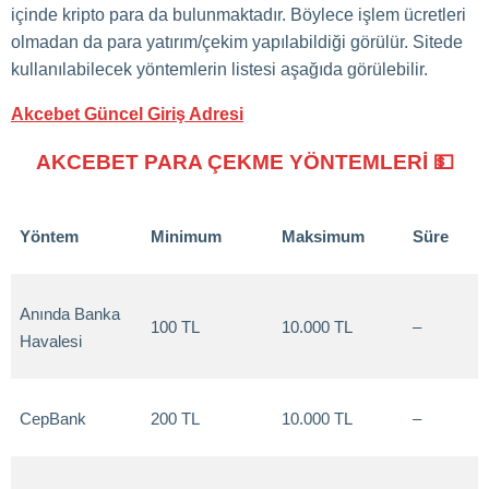
içinde kripto para da bulunmaktadır. Böylece işlem ücretleri
olmadan da para yatırım/çekim yapılabildiği görülür. Sitede
kullanılabilecek yöntemlerin listesi aşağıda görülebilir.
Akcebet Güncel Giriş Adresi
AKCEBET PARA ÇEKME YÖNTEMLERI 💵
Yöntem
Minimum
Maksimum
Süre
Anında Banka
100 TL
10.000 TL
–
Havalesi
CepBank
200 TL
10.000 TL
–