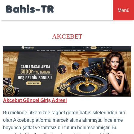
Menü
AKCEBET
Akcebet Güncel Giriş Adresi
Bu metinde ülkemizde rağbet gören bahis sitelerinden biri
olan Akcebet platformu mercek altına alınmıştır. İnceleme
boyunca şeffaf ve tarafsız bir tutum benimsenmiştir. Bu