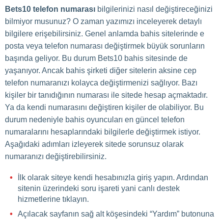
Bets10 telefon numarası
bilgilerinizi nasıl değiştireceğinizi
bilmiyor musunuz? O zaman yazımızı inceleyerek detaylı
bilgilere erişebilirsiniz. Genel anlamda bahis sitelerinde e
posta veya telefon numarası değiştirmek büyük sorunların
başında geliyor. Bu durum Bets10 bahis sitesinde de
yaşanıyor. Ancak bahis şirketi diğer sitelerin aksine cep
telefon numaranızı kolayca değiştirmenizi sağlıyor. Bazı
kişiler bir tanıdığının numarası ile sitede hesap açmaktadır.
Ya da kendi numarasını değiştiren kişiler de olabiliyor. Bu
durum nedeniyle bahis oyuncuları en güncel telefon
numaralarını hesaplarındaki bilgilerle değiştirmek istiyor.
Aşağıdaki adımları izleyerek sitede sorunsuz olarak
numaranızı değiştirebilirsiniz.
İlk olarak siteye kendi hesabınızla giriş yapın. Ardından
sitenin üzerindeki soru işareti yani canlı destek
hizmetlerine tıklayın.
Açılacak sayfanın sağ alt köşesindeki “Yardım” butonuna