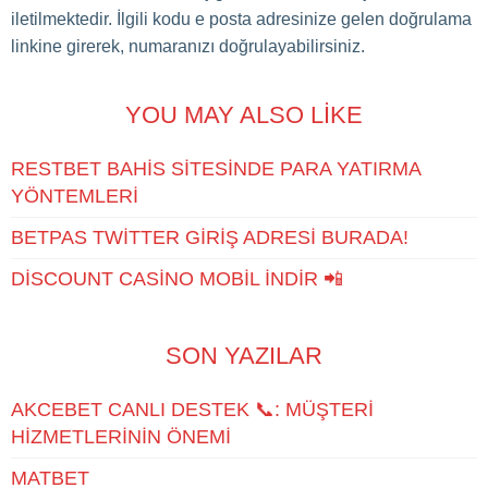
iletilmektedir. İlgili kodu e posta adresinize gelen doğrulama
linkine girerek, numaranızı doğrulayabilirsiniz.
YOU MAY ALSO LIKE
RESTBET BAHIS SITESINDE PARA YATIRMA
YÖNTEMLERI
BETPAS TWITTER GIRIŞ ADRESI BURADA!
DISCOUNT CASINO MOBIL İNDIR 📲
SON YAZILAR
AKCEBET CANLI DESTEK 📞: MÜŞTERI
HIZMETLERININ ÖNEMI
MATBET