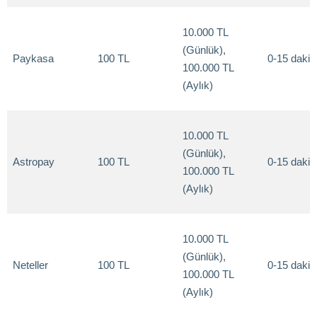
10.000 TL
(Günlük),
Paykasa
100 TL
0-15 dakik
100.000 TL
(Aylık)
10.000 TL
(Günlük),
Astropay
100 TL
0-15 dakik
100.000 TL
(Aylık)
10.000 TL
(Günlük),
Neteller
100 TL
0-15 dakik
100.000 TL
(Aylık)