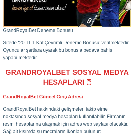
GrandRoyalBet Deneme Bonusu
Sitede ‘20 TL 1 Kat Çevrimli Deneme Bonusu’ verilmektedir.
Oyuncular şartlara uyarak bu bonusla bedava bahis
yapabilmektedir.
GRANDROYALBET SOSYAL MEDYA
HESAPLARI 🖱
GrandRoyalBet Güncel Giriş Adresi
GrandRoyalBet hakkındaki gelişmeleri takip etme
noktasında sosyal medya hesapları kullanılabilir. Firmanın
resmi hesaplarına ulaşmak için adres web sayfası olacaktır.
Sağ alt kısımda şu mecraların ikonları bulunur: