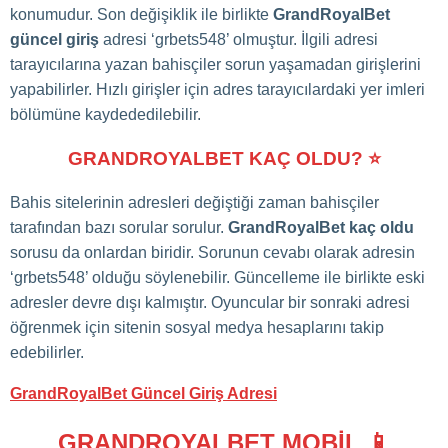
konumudur. Son değişiklik ile birlikte
GrandRoyalBet
güncel giriş
adresi ‘grbets548’ olmuştur. İlgili adresi
tarayıcılarına yazan bahisçiler sorun yaşamadan girişlerini
yapabilirler. Hızlı girişler için adres tarayıcılardaki yer imleri
bölümüne kaydededilebilir.
GRANDROYALBET KAÇ OLDU? ⭐️
Bahis sitelerinin adresleri değiştiği zaman bahisçiler
tarafından bazı sorular sorulur.
GrandRoyalBet kaç oldu
sorusu da onlardan biridir. Sorunun cevabı olarak adresin
‘grbets548’ olduğu söylenebilir. Güncelleme ile birlikte eski
adresler devre dışı kalmıştır. Oyuncular bir sonraki adresi
öğrenmek için sitenin sosyal medya hesaplarını takip
edebilirler.
GrandRoyalBet Güncel Giriş Adresi
GRANDROYALBET MOBIL 📱