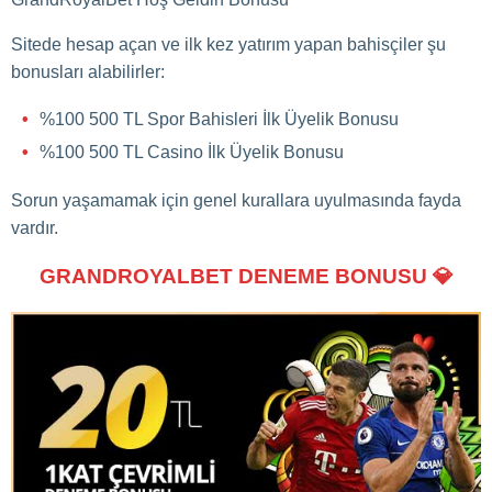
Sitede hesap açan ve ilk kez yatırım yapan bahisçiler şu
bonusları alabilirler:
%100 500 TL Spor Bahisleri İlk Üyelik Bonusu
%100 500 TL Casino İlk Üyelik Bonusu
Sorun yaşamamak için genel kurallara uyulmasında fayda
vardır.
GRANDROYALBET DENEME BONUSU 💎