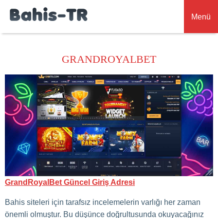
Menü
GRANDROYALBET
GrandRoyalBet Güncel Giriş Adresi
Bahis siteleri için tarafsız incelemelerin varlığı her zaman
önemli olmuştur. Bu düşünce doğrultusunda okuyacağınız