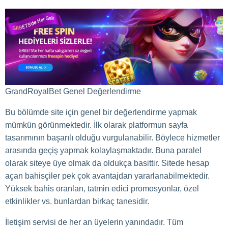
GrandRoyalBet Genel Değerlendirme
Bu bölümde site için genel bir değerlendirme yapmak
mümkün görünmektedir. İlk olarak platformun sayfa
tasarımının başarılı olduğu vurgulanabilir. Böylece hizmetler
arasında geçiş yapmak kolaylaşmaktadır. Buna paralel
olarak siteye üye olmak da oldukça basittir. Sitede hesap
açan bahisçiler pek çok avantajdan yararlanabilmektedir.
Yüksek bahis oranları, tatmin edici promosyonlar, özel
etkinlikler vs. bunlardan birkaç tanesidir.
İletişim servisi de her an üyelerin yanındadır. Tüm