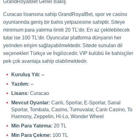
GrandRoyalBet Genel Bakış
Curacao lisansına sahip GrandRoyalBet, spor ve casino
oyunlarında geniş bir bahis yelpazesine sahiptir. Siteye
minimum para yatırma limiti 20 TL’dir. En az çekilebilecek
tutar ise 100 TL’dir. Oyuncular platforma dünyanın her
yerinden erişim sağlayabilmektedir. Sitede sunulan dil
seçenekleri Türkçe ve İngilizcedir. VIP kulübü ile bahisçiler
pek çok avantaja sahip olabilmektedir.
Kuruluş Yılı: –
Yazılım: –
Lisans:
Curacao
Mevcut Oyunlar:
Canlı, Sporlar, E-Sporlar, Sanal
Sporlar, Tombala, Casino, Turnuvalar, Canlı Casino, To
Harmony, Zeppelin, Hi-Lo, Wonder Wheel
Min Para Yatırma:
20 TL
Min Para Çekme:
100 TL