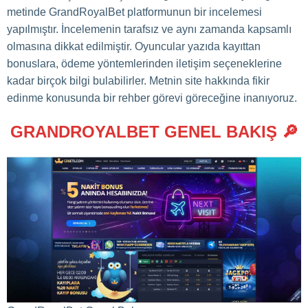
metinde GrandRoyalBet platformunun bir incelemesi
yapılmıştır. İncelemenin tarafsız ve aynı zamanda kapsamlı
olmasına dikkat edilmiştir. Oyuncular yazıda kayıttan
bonuslara, ödeme yöntemlerinden iletişim seçeneklerine
kadar birçok bilgi bulabilirler. Metnin site hakkında fikir
edinme konusunda bir rehber görevi göreceğine inanıyoruz.
GRANDROYALBET GENEL BAKIŞ 🔎