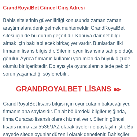
GrandRoyalBet Güncel Giriş Adresi
Bahis sitelerinin güvenilirliği konusunda zaman zaman
araştırmalara denk gelmek muhtemeldir. GrandRoyalBet
sitesi için de bu durum geçerlidir. Konuya dair net bilgi
almak için bakılabilecek birkaç yer vardır. Bunlardan ilki
firmanın lisans bilgisidir. Sitenin oyun lisansına sahip olduğu
görülür. Ayrıca firmanın kullanıcı yorumları da büyük ölçüde
olumlu bir içeriktedir. Dolayısıyla oyuncuların sitede pek bir
sorun yaşamadığı söylenebilir.
GRANDROYALBET LISANS ✒️
GrandRoyalBet lisans bilgisi için oyuncuların bakacağı yer,
firmanın ana sayfasıdır. En alt bölümdeki bilgiler ışığında,
firma Curacao lisanslı olarak hizmet verir. Sitenin güncel
lisans numarası 5536/JAZ olarak üyeler ile paylaşılmıştır. Bu
sayede sitede oyunlar düzenli olarak denetlenir. Bahisçiler